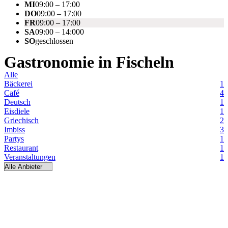
MI
09:00 – 17:00
DO
09:00 – 17:00
FR
09:00 – 17:00
SA
09:00 – 14:000
SO
geschlossen
Gastronomie in
Fischeln
Alle
Bäckerei
1
Café
4
Deutsch
1
Eisdiele
1
Griechisch
2
Imbiss
3
Partys
1
Restaurant
1
Veranstaltungen
1
BÄCKEREI
CAFÉ
Bäckerei Sommer