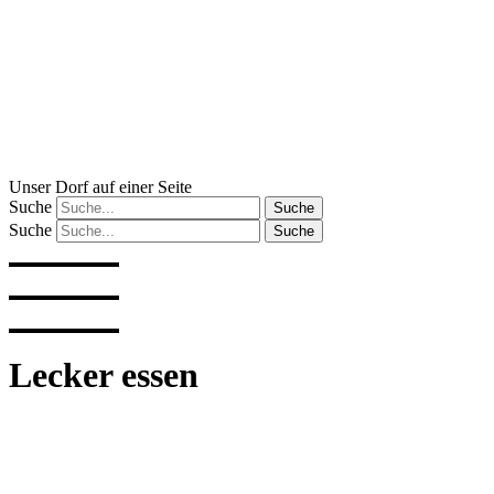
Zum
Inhalt
wechseln
Unser Dorf auf einer Seite
Suche
Suche
Suche
Suche
Lecker essen