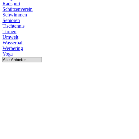
Radsport
Schützenverein
Schwimmen
Senioren
Tischtennis
Turnen
Umwelt
Wasserball
Werbering
Yoga
HANDBALL
Adler Königshof
SCHÜTZENVEREIN