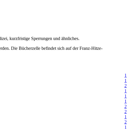
zei, kurzfristige Sperrungen und ähnliches.
den. Die Bücherzelle befindet sich auf der Franz-Hitze-
1
1
2
1
1
1
2
2
1
2
1