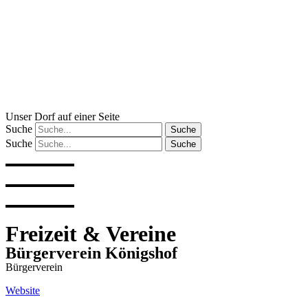
Zum
Inhalt
wechseln
Unser Dorf auf einer Seite
Suche
Suche
Suche
Suche
Freizeit & Vereine
Bürgerverein Königshof
Bürgerverein
Website