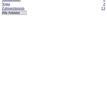
Yoga
2
Zahnarztpraxis
13
MASSAGEN
MEDITATION
YOGA
Auszeit im Marienhof
APOTHEKE
Brunnenapotheke