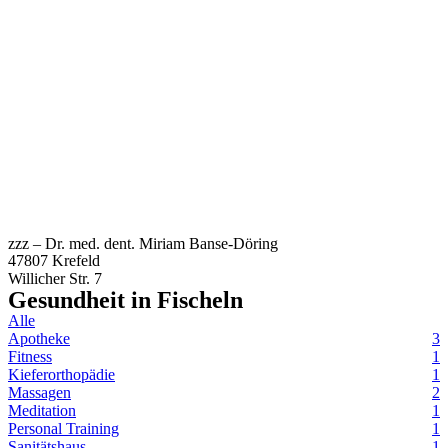
zzz – Dr. med. dent. Miriam Banse-Döring
47807 Krefeld
Willicher Str. 7
Gesundheit in
Fischeln
Alle
Apotheke
3
Fitness
1
Kieferorthopädie
1
Massagen
2
Meditation
1
Personal Training
1
Sanitätshaus
1